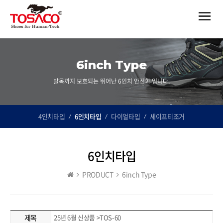
Toggle
naviga
6inch Type
발목까지 보호되는 뛰어난 6인치 안전화 입니다.
4인치타입
6인치타입
다이얼타입
세이프티조거
6인치타입
PRODUCT
6inch Type
제목
25년 6월 신상품 >TOS-60