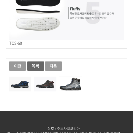
TOS-60
상호 : ㈜토사코코리아